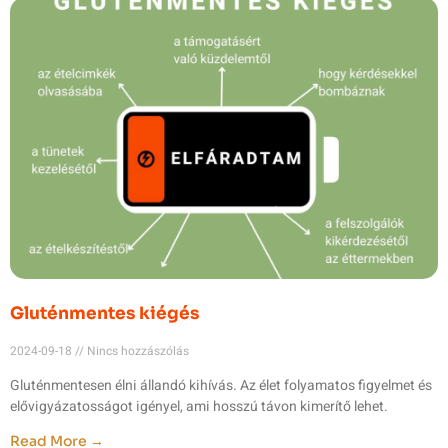
Gluténmentes kiégés
2024-09-18
Nincs hozzászólás
Gluténmentesen élni állandó kihívás. Az élet folyamatos figyelmet és
elővigyázatosságot igényel, ami hosszú távon kimerítő lehet.
Read More →