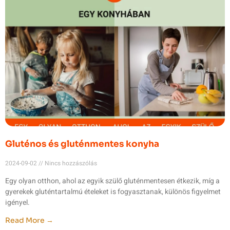
Gluténos és gluténmentes konyha
2024-09-02
Nincs hozzászólás
Egy olyan otthon, ahol az egyik szülő gluténmentesen étkezik, míg a
gyerekek gluténtartalmú ételeket is fogyasztanak, különös figyelmet
igényel.
Read More →