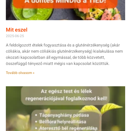
Mit eszel
2025-06-25
A feldolgozott ételek fogyasztása és a gluténérzékenység (akár
cöliákia, akár nem cöliákiás gluténérzékenység) kialakulása nem
okozati kapcsolatban áll egymással, de több közvetett,
összefüggő tényező miatt mégis van kapcsolat közöttük.
Tovább olvasom »