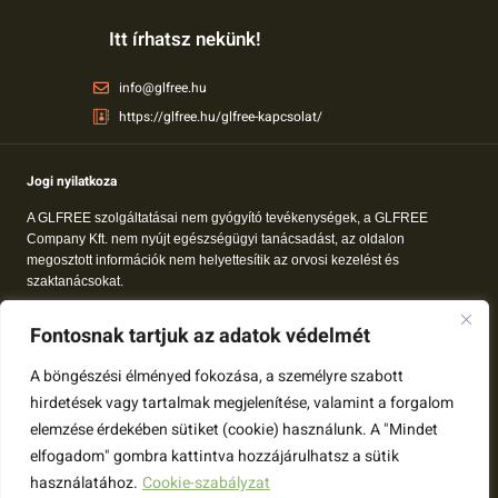
Itt írhatsz nekünk!
info@glfree.hu
https://glfree.hu/glfree-kapcsolat/
Jogi nyilatkoza
A GLFREE szolgáltatásai nem gyógyító tevékenységek, a GLFREE
Company Kft. nem nyújt egészségügyi tanácsadást, az oldalon
megosztott információk nem helyettesítik az orvosi kezelést és
szaktanácsokat.
A glfree.hu tartalmak tájékoztatási és oktatási célokat szolgálnak. A
Fontosnak tartjuk az adatok védelmét
gluténmentes élettel kapcsolatos tudnivalók gyakran változnak, így annak
ellenére, hogy mindent megteszünk, hogy a gluténmentes világ minden
A böngészési élményed fokozása, a személyre szabott
kérdésében naprakészen legyen a honlap, előfordulhatnak eltérések.
hirdetések vagy tartalmak megjelenítése, valamint a forgalom
A glfree.hu-n megjelenő tartalom nem orvosok által összeállított tartalom,
elemzése érdekében sütiket (cookie) használunk. A "Mindet
így minden esetben érdemes az egészségeddel kapcsolatos terveidet a
elfogadom" gombra kattintva hozzájárulhatsz a sütik
kezelőorvosoddal megbeszélni.
használatához.
Cookie-szabályzat