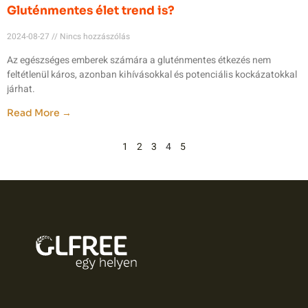
Gluténmentes élet trend is?
2024-08-27
Nincs hozzászólás
Az egészséges emberek számára a gluténmentes étkezés nem
feltétlenül káros, azonban kihívásokkal és potenciális kockázatokkal
járhat.
Read More →
1
2
3
4
5