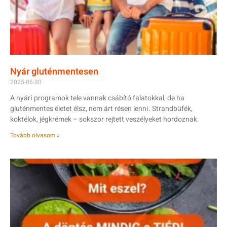
Nyár gluténmentesen
2025-06-30
A nyári programok tele vannak csábító falatokkal, de ha
gluténmentes életet élsz, nem árt résen lenni. Strandbüfék,
koktélok, jégkrémek – sokszor rejtett veszélyeket hordoznak.
Tovább olvasom »