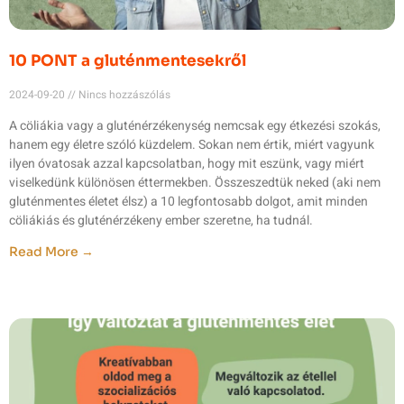
10 PONT a gluténmentesekről
2024-09-20
Nincs hozzászólás
A cöliákia vagy a gluténérzékenység nemcsak egy étkezési szokás,
hanem egy életre szóló küzdelem. Sokan nem értik, miért vagyunk
ilyen óvatosak azzal kapcsolatban, hogy mit eszünk, vagy miért
viselkedünk különösen éttermekben. Összeszedtük neked (aki nem
gluténmentes életet élsz) a 10 legfontosabb dolgot, amit minden
cöliákiás és gluténérzékeny ember szeretne, ha tudnál.
Read More →