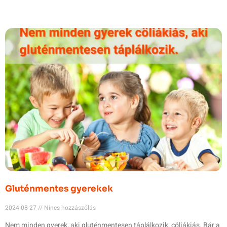
Gluténmentes gyerekek
2024-08-27
Nincs hozzászólás
Nem minden gyerek, aki gluténmentesen táplálkozik, cöliákiás. Bár a