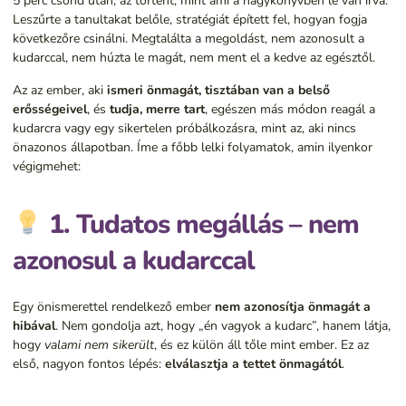
5 perc csönd után, az történt, mint ami a nagykönyvben le van írva.
Leszűrte a tanultakat belőle, stratégiát épített fel, hogyan fogja
következőre csinálni. Megtalálta a megoldást, nem azonosult a
kudarccal, nem húzta le magát, nem ment el a kedve az egésztől.
Az az ember, aki
ismeri önmagát, tisztában van a belső
erősségeivel
, és
tudja, merre tart
, egészen más módon reagál a
kudarcra vagy egy sikertelen próbálkozásra, mint az, aki nincs
önazonos állapotban. Íme a főbb lelki folyamatok, amin ilyenkor
végigmehet:
1. Tudatos megállás – nem
azonosul a kudarccal
Egy önismerettel rendelkező ember
nem azonosítja önmagát a
hibával
. Nem gondolja azt, hogy „én vagyok a kudarc”, hanem látja,
hogy
valami nem sikerült
, és ez külön áll tőle mint ember. Ez az
első, nagyon fontos lépés:
elválasztja a tettet önmagától
.