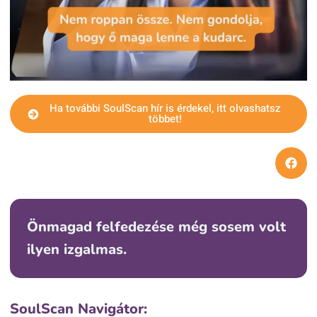
Ha további SoulScan hír is érdekel, itt olvashatsz
többet!
Önmagad felfedezése még sosem volt
ilyen izgalmas.
SoulScan Navigátor: