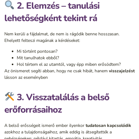
2. Elemzés – tanulási
lehetőségként tekint rá
Nem kerüli a fájdalmat, de nem is rágódik benne hosszasan.
Ehelyett felteszi magának a kérdéseket:
Mi történt pontosan?
Mit tanulhatok ebből?
Hol tértem el az utamtól, vagy épp miben erősödtem?
Az önismeret segíti abban, hogy ne csak hibát, hanem
visszajelzést
lásson az eseményben
3. Visszatalálás a belső
erőforrásaihoz
A belső erősségeit ismerő ember ilyenkor
tudatosan kapcsolódik
azokhoz a tulajdonságaihoz, amik eddig is átsegítették a
nehézségeken: például kitartás, empátia, kreativitás,