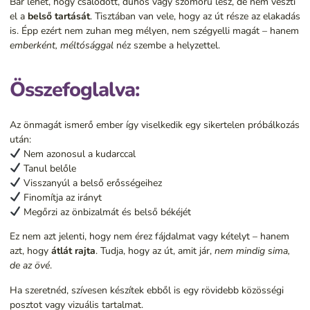
Bár lehet, hogy csalódott, dühös vagy szomorú lesz, de nem veszti
el a
belső tartását
. Tisztában van vele, hogy az út része az elakadás
is. Épp ezért nem zuhan meg mélyen, nem szégyelli magát – hanem
emberként, méltósággal
néz szembe a helyzettel.
Összefoglalva:
Az önmagát ismerő ember így viselkedik egy sikertelen próbálkozás
után:
Nem azonosul a kudarccal
Tanul belőle
Visszanyúl a belső erősségeihez
Finomítja az irányt
Megőrzi az önbizalmát és belső békéjét
Ez nem azt jelenti, hogy nem érez fájdalmat vagy kételyt – hanem
azt, hogy
átlát rajta
. Tudja, hogy az út, amit jár,
nem mindig sima,
de az övé
.
Ha szeretnéd, szívesen készítek ebből is egy rövidebb közösségi
posztot vagy vizuális tartalmat.