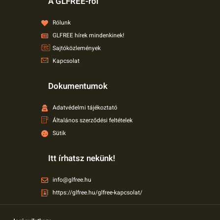
A GLFREE-ről
Rólunk
GLFREE hírek mindenkinek!
Sajtóközlemények
Kapcsolat
Dokumentumok
Adatvédelmi tájékoztató
Általános szerződési feltételek
Sütik
Itt írhatsz nekünk!
info@glfree.hu
https://glfree.hu/glfree-kapcsolat/