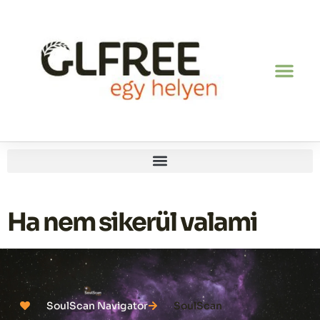
Ha nem sikerül valami
SoulScan Navigator
SoulScan