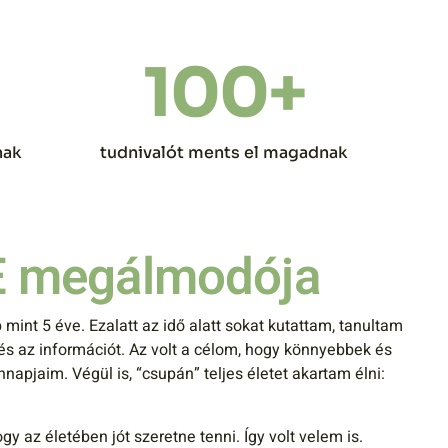
100
+
nak
tudnivalót ments el magadnak
 megálmodója
mint 5 éve. Ezalatt az idő alatt sokat kutattam, tanultam
és az információt. Az volt a célom, hogy könnyebbek és
apjaim. Végül is, “csupán” teljes életet akartam élni:
 az életében jót szeretne tenni. Így volt velem is.