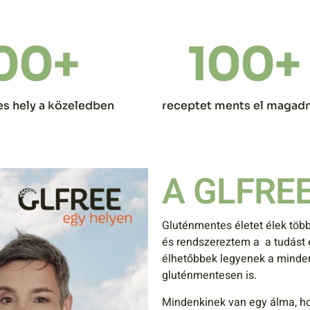
00
+
100
+
s hely a közeledben
receptet ments el magad
A GLFREE
Gluténmentes életet élek több 
és rendszereztem a a tudást 
élhetőbbek legyenek a mindenn
gluténmentesen is.
Mindenkinek van egy álma, hogy