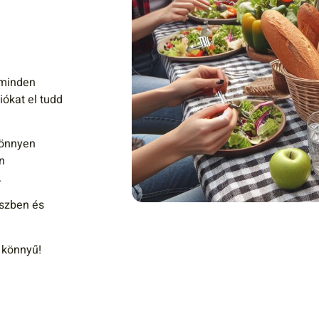
 minden
iókat el tudd
könnyen
n
.
szben és
 könnyű!