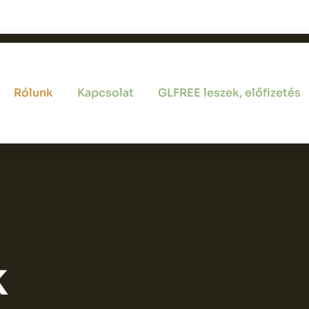
Rólunk
Kapcsolat
GLFREE leszek, előfizetés
k