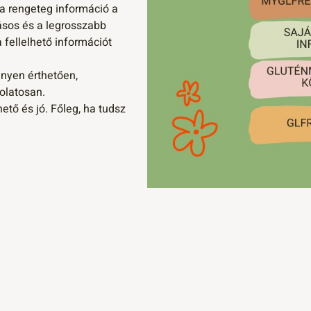
 a rengeteg információ a
ásos és a legrosszabb
a fellelhető információt
nnyen érthetően,
olatosan.
ető és jó. Főleg, ha tudsz