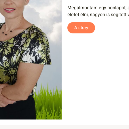
Megálmodtam egy honlapot, a
életet élni, nagyon is segített 
A story