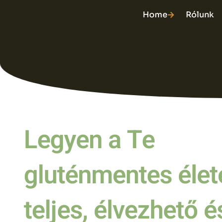
Home
Rólunk
Legyen a Te
gluténmentes élet
teljes, élvezhető é