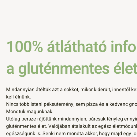
100% átlátható inf
a gluténmentes élet
Mindannyian átéltük azt a sokkot, mikor kiderült, innentől 
kell élnünk.
Nincs több isteni péksütemény, sem pizza és a kedvenc gnocc
Mondtuk magunknak.
Utólag persze rájöttünk mindannyian, bárcsak tényleg ennyir
gluténmentes élet. Valójában átalakult az egész életmódun
egészségünk is. Senki nem mondta akkor, hogy majd egy job