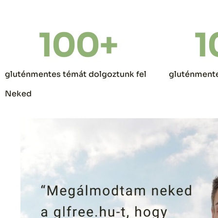
100
+
1
gluténmentes témát dolgoztunk fel
gluténmente
Neked