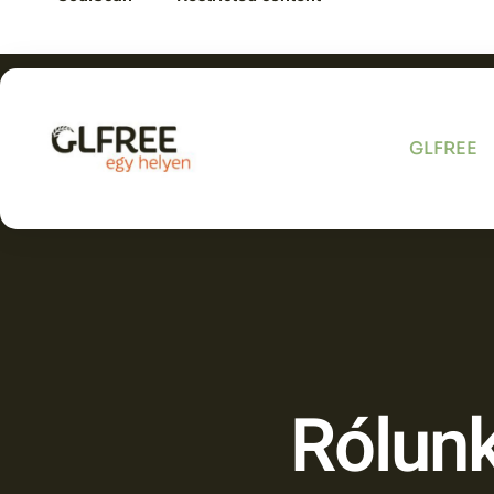
GLFREE
Rólun