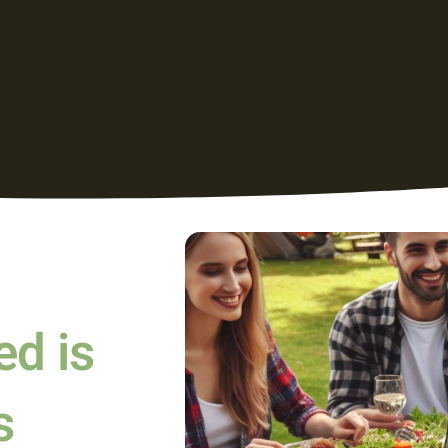
ed is
s