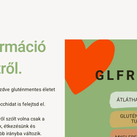
ormáció
ről.
kezdve gluténmentes életet
hidat is felejtsd el.
ől szólt volna csak a
k, étkezésünk és
b irányba változik.