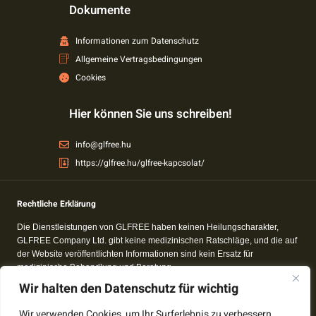
Dokumente
Informationen zum Datenschutz
Allgemeine Vertragsbedingungen
Cookies
Hier können Sie uns schreiben!
info@glfree.hu
https://glfree.hu/glfree-kapcsolat/
Rechtliche Erklärung
Die Dienstleistungen von GLFREE haben keinen Heilungscharakter,
GLFREE Company Ltd. gibt keine medizinischen Ratschläge, und die auf
der Website veröffentlichten Informationen sind kein Ersatz für
medizinische Behandlung und Beratung.
Wir halten den Datenschutz für wichtig
Der Inhalt von glfree.hu dient zu Informations- und Bildungszwecken. Die
Informationen über das glutenfreie Leben ändern sich häufig. Obwohl wir
Wir verwenden Cookies, um Ihr Surferlebnis zu verbessern,