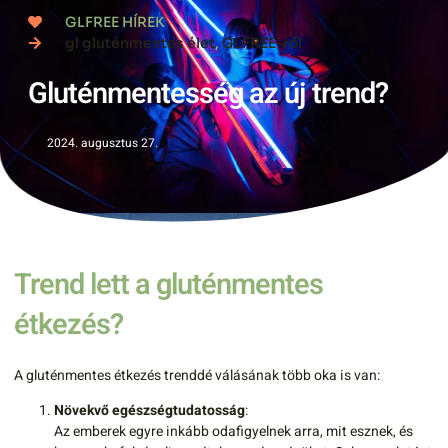
GLFREE HÍREK
gl gluténmentes élet
,
GLFREE-ről
Gluténmentesség az új trend?
2024. augusztus 27.
Trend lett a gluténmentes
étkezés?
A gluténmentes étkezés trenddé válásának több oka is van:
Növekvő egészségtudatosság
:
Az emberek egyre inkább odafigyelnek arra, mit esznek, és