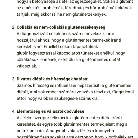
hogyan befolyásolja az étel az egészségüket. Sokan a glutént
az emésztési problémák, fáradtság és bőrproblémák okának
tartják, még akkor is, ha nem gluténérzékenyek.
Cöliákia és nem-cöliákiás gluténérzékenység
:
A diagnosztizált cöliákiások száma növekszik, ami
hozzájárul ahhoz, hogy a gluténmentes termékek iránti
kereslet is nő. Emellett sokan tapasztalnak
gluténfogyasztással kapcsolatos tüneteket anélkül, hogy
cöliákiások lennének, ezért ők is a gluténmentes diétát
választják.
Divatos diéták és hírességek hatása
:
Számos híresség és influenszer népszerűsíti a gluténmentes
diétát, ami sok ember számára vonzóvá teszi azt, függetlenül
attól, hogy valóban szükséges-e számukra.
Elérhetőség és választék bővülése
:
Az élelmiszeripar felismerte a gluténmentes diéta iránti
keresletet, és egyre több gluténmentes termék jelent meg a
boltok polcain. A nagyobb választék és a könnyebb
hozzáférhetőség sokakat arra ösztönöz, hogy kipróbálják ezt