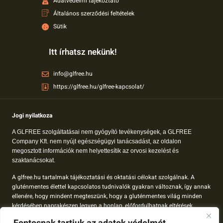
Adatvédelmi tájékoztató
Általános szerződési feltételek
Sütik
Itt írhatsz nekünk!
info@glfree.hu
https://glfree.hu/glfree-kapcsolat/
Jogi nyilatkoza
A GLFREE szolgáltatásai nem gyógyító tevékenységek, a GLFREE
Company Kft. nem nyújt egészségügyi tanácsadást, az oldalon
megosztott információk nem helyettesítik az orvosi kezelést és
szaktanácsokat.
A glfree.hu tartalmak tájékoztatási és oktatási célokat szolgálnak. A
gluténmentes élettel kapcsolatos tudnivalók gyakran változnak, így annak
ellenére, hogy mindent megteszünk, hogy a gluténmentes világ minden
kérdésében naprakészen legyen a honlap, előfordulhatnak eltérések.
A glfree.hu-n megjelenő tartalom nem orvosok által összeállított tartalom,