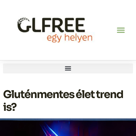
Gluténmentes élet trend
is?