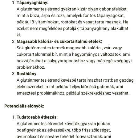
Tápanyaghiány
:
A gluténmentes étrend gyakran kizár olyan gabonaféléket,
mint a búza, árpa és rozs, amelyek fontos tápanyagokat,
például B-vitaminokat, rostokat és vasat tartalmaznak. Ha
ezeket nem megfelelően pótolják, tápanyaghiány alakulhat
ki.
Magasabb kalória- és cukortartalmú ételek:
Sok gluténmentes termék magasabb kalória-, zsír- vagy
cukortartalommal bír, mint a hagyományos változatok, ami
hozzájárulhat a súlygyarapodáshoz vagy más egészségügyi
problémákhoz.
Rosthiány:
A gluténmentes étrend kevésbé tartalmazhat rostban gazdag
élelmiszereket, mint például teljes kiőrlésű gabonák, ami
emésztési problémákhoz, például székrekedéshez vezethet.
Potenciális előnyök:
Tudatosabb étkezés:
A gluténmentes étrendet követők gyakran jobban
odafigyelnek az étkezésükre, több friss zöldséget,
gyümölcsöt és sovány fehérjét fogyasztanak, ami