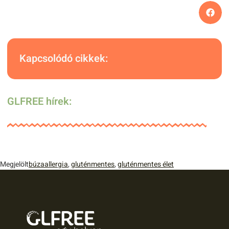
Kapcsolódó cikkek:
GLFREE hírek:
Megjelölt
búzaallergia
,
gluténmentes
,
gluténmentes élet