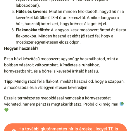
lábosodban).
Hűlés és keverés
: Miután minden feloldódott, hagyd hűlni a
keveréket körülbelül 3-4 órán keresztül. Amikor langyosra
hűlt, használj botmixert, hogy krémes állagot érj el.
Flakonokba töltés
: A langyos, kész mosószert öntsd át tiszta
flakonokba. Minden használat előtt jól rázd fel, hogy a
mosószer egyenletesen eloszlódjon.
Hogyan használd?
Ezt a házi készítésű mosószert ugyanúgy használhatod, mint a
boltban vásárolt változatokat. Kíméletes a ruhákhoz,
környezetbarát, és a bőrre is kevésbé irritáló hatású.
Tipp
: Mindig rázd fel a flakont, mielőtt használod, hogy a szappan,
a mosószóda és a víz egyenletesen keveredjen!
Ezzel a természetes megoldással nemcsak a környezetedet
védheted, hanem pénzt is megtakaríthatsz. Próbáld ki még ma!
Ha további gluténmentes hír is érdekel, legyél TE is