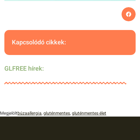
Kapcsolódó cikkek:
GLFREE hírek:
Megjelölt
búzaallergia
,
gluténmentes
,
gluténmentes élet