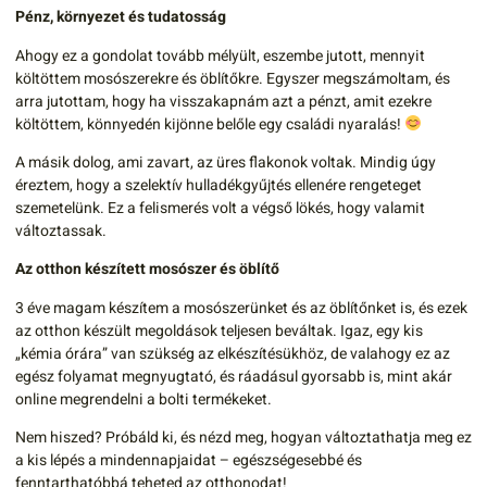
Pénz, környezet és tudatosság
Ahogy ez a gondolat tovább mélyült, eszembe jutott, mennyit
költöttem mosószerekre és öblítőkre. Egyszer megszámoltam, és
arra jutottam, hogy ha visszakapnám azt a pénzt, amit ezekre
költöttem, könnyedén kijönne belőle egy családi nyaralás!
A másik dolog, ami zavart, az üres flakonok voltak. Mindig úgy
éreztem, hogy a szelektív hulladékgyűjtés ellenére rengeteget
szemetelünk. Ez a felismerés volt a végső lökés, hogy valamit
változtassak.
Az otthon készített mosószer és öblítő
3 éve magam készítem a mosószerünket és az öblítőnket is, és ezek
az otthon készült megoldások teljesen beváltak. Igaz, egy kis
„kémia órára” van szükség az elkészítésükhöz, de valahogy ez az
egész folyamat megnyugtató, és ráadásul gyorsabb is, mint akár
online megrendelni a bolti termékeket.
Nem hiszed? Próbáld ki, és nézd meg, hogyan változtathatja meg ez
a kis lépés a mindennapjaidat – egészségesebbé és
fenntarthatóbbá teheted az otthonodat!