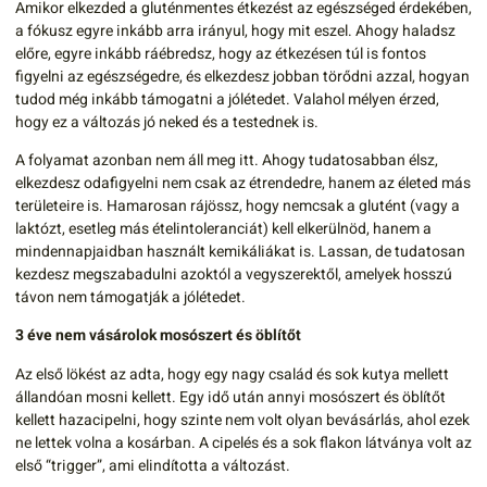
Amikor elkezded a gluténmentes étkezést az egészséged érdekében,
a fókusz egyre inkább arra irányul, hogy mit eszel. Ahogy haladsz
előre, egyre inkább ráébredsz, hogy az étkezésen túl is fontos
figyelni az egészségedre, és elkezdesz jobban törődni azzal, hogyan
tudod még inkább támogatni a jólétedet. Valahol mélyen érzed,
hogy ez a változás jó neked és a testednek is.
A folyamat azonban nem áll meg itt. Ahogy tudatosabban élsz,
elkezdesz odafigyelni nem csak az étrendedre, hanem az életed más
területeire is. Hamarosan rájössz, hogy nemcsak a glutént (vagy a
laktózt, esetleg más ételintoleranciát) kell elkerülnöd, hanem a
mindennapjaidban használt kemikáliákat is. Lassan, de tudatosan
kezdesz megszabadulni azoktól a vegyszerektől, amelyek hosszú
távon nem támogatják a jólétedet.
3 éve nem vásárolok mosószert és öblítőt
Az első lökést az adta, hogy egy nagy család és sok kutya mellett
állandóan mosni kellett. Egy idő után annyi mosószert és öblítőt
kellett hazacipelni, hogy szinte nem volt olyan bevásárlás, ahol ezek
ne lettek volna a kosárban. A cipelés és a sok flakon látványa volt az
első “trigger”, ami elindította a változást.