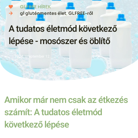
GLFREE HÍREK
gl gluténmentes élet
,
GLFREE-ről
A tudatos életmód következő
lépése - mosószer és öblítő
2024. szeptember 12.
Amikor már nem csak az étkezés
számít: A tudatos életmód
következő lépése