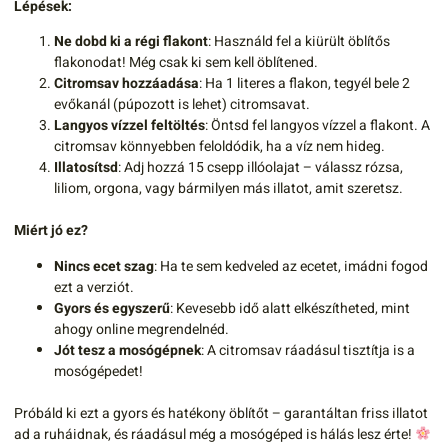
Lépések:
Ne dobd ki a régi flakont
: Használd fel a kiürült öblítős
flakonodat! Még csak ki sem kell öblítened.
Citromsav hozzáadása
: Ha 1 literes a flakon, tegyél bele 2
evőkanál (púpozott is lehet) citromsavat.
Langyos vízzel feltöltés
: Öntsd fel langyos vízzel a flakont. A
citromsav könnyebben feloldódik, ha a víz nem hideg.
Illatosítsd
: Adj hozzá 15 csepp illóolajat – válassz rózsa,
liliom, orgona, vagy bármilyen más illatot, amit szeretsz.
Miért jó ez?
Nincs ecet szag
: Ha te sem kedveled az ecetet, imádni fogod
ezt a verziót.
Gyors és egyszerű
: Kevesebb idő alatt elkészítheted, mint
ahogy online megrendelnéd.
Jót tesz a mosógépnek
: A citromsav ráadásul tisztítja is a
mosógépedet!
Próbáld ki ezt a gyors és hatékony öblítőt – garantáltan friss illatot
ad a ruháidnak, és ráadásul még a mosógéped is hálás lesz érte!