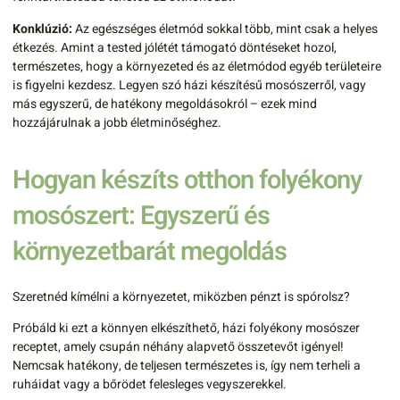
Konklúzió:
Az egészséges életmód sokkal több, mint csak a helyes
étkezés. Amint a tested jólétét támogató döntéseket hozol,
természetes, hogy a környezeted és az életmódod egyéb területeire
is figyelni kezdesz. Legyen szó házi készítésű mosószerről, vagy
más egyszerű, de hatékony megoldásokról – ezek mind
hozzájárulnak a jobb életminőséghez.
Hogyan készíts otthon folyékony
mosószert: Egyszerű és
környezetbarát megoldás
Szeretnéd kímélni a környezetet, miközben pénzt is spórolsz?
Próbáld ki ezt a könnyen elkészíthető, házi folyékony mosószer
receptet, amely csupán néhány alapvető összetevőt igényel!
Nemcsak hatékony, de teljesen természetes is, így nem terheli a
ruháidat vagy a bőrödet felesleges vegyszerekkel.