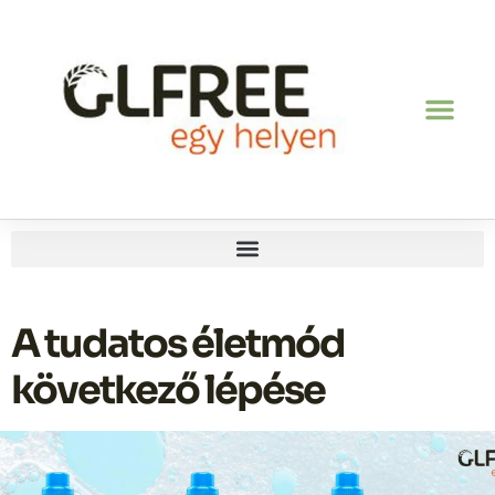
A tudatos életmód
következő lépése