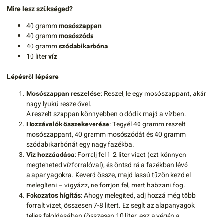
Mire lesz szükséged?
40 gramm
mosószappan
40 gramm
mosószóda
40 gramm
szódabikarbóna
10 liter
víz
Lépésről lépésre
Mosószappan reszelése
: Reszelj le egy mosószappant, akár
nagy lyukú reszelővel.
A reszelt szappan könnyebben oldódik majd a vízben.
Hozzávalók összekeverése
: Tegyél 40 gramm reszelt
mosószappant, 40 gramm mosószódát és 40 gramm
szódabikarbónát egy nagy fazékba.
Víz hozzáadása
: Forralj fel 1-2 liter vizet (ezt könnyen
megteheted vízforralóval), és öntsd rá a fazékban lévő
alapanyagokra. Keverd össze, majd lassú tűzön kezd el
melegíteni – vigyázz, ne forrjon fel, mert habzani fog.
Fokozatos hígítás
: Ahogy melegíted, adj hozzá még több
forralt vizet, összesen 7-8 litert. Ez segít az alapanyagok
teljes feloldásában (összesen 10 liter lesz a végén a