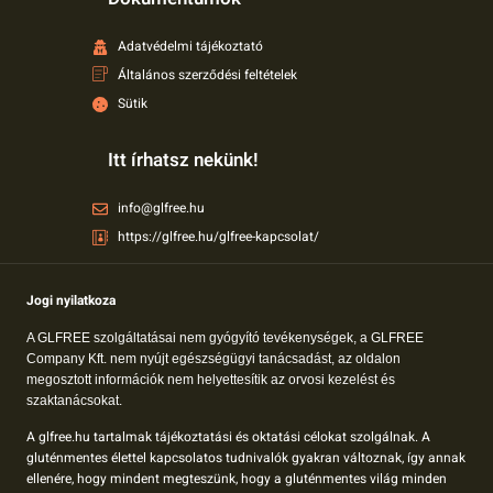
Adatvédelmi tájékoztató
Általános szerződési feltételek
Sütik
Itt írhatsz nekünk!
info@glfree.hu
https://glfree.hu/glfree-kapcsolat/
Jogi nyilatkoza
A GLFREE szolgáltatásai nem gyógyító tevékenységek, a GLFREE
Company Kft. nem nyújt egészségügyi tanácsadást, az oldalon
megosztott információk nem helyettesítik az orvosi kezelést és
szaktanácsokat.
A glfree.hu tartalmak tájékoztatási és oktatási célokat szolgálnak. A
gluténmentes élettel kapcsolatos tudnivalók gyakran változnak, így annak
ellenére, hogy mindent megteszünk, hogy a gluténmentes világ minden