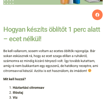
Hogyan készíts öblítőt 1 perc alatt
– ecet nélkül!
Be kell vallanom, sosem voltam az ecetes öblítők rajongója. Bár
sokan esküsznek rá, hogy az ecet szaga elillan a ruhákról,
számomra ez mindig kizáró tényező volt. Így tovább kutattam,
amíg rá nem bukkantam egy egyszerű, de hatékony receptre, ami
citromsavval készül. Azóta is ezt használom, és imádom!
Mit kell hozzá?
Háztartási citromsav
Illóolaj
Víz