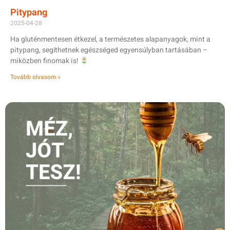
Pitypang
2025-04-28
Ha gluténmentesen étkezel, a természetes alapanyagok, mint a
pitypang, segíthetnek egészséged egyensúlyban tartásában –
miközben finomak is!
Tovább olvasom »