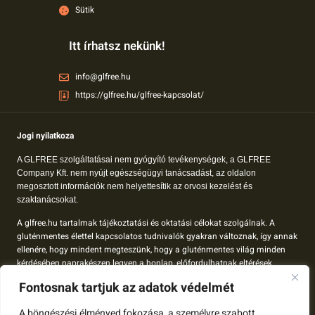
Sütik
Itt írhatsz nekünk!
info@glfree.hu
https://glfree.hu/glfree-kapcsolat/
Jogi nyilatkoza
A GLFREE szolgáltatásai nem gyógyító tevékenységek, a GLFREE
Company Kft. nem nyújt egészségügyi tanácsadást, az oldalon
megosztott információk nem helyettesítik az orvosi kezelést és
szaktanácsokat.
A glfree.hu tartalmak tájékoztatási és oktatási célokat szolgálnak. A
gluténmentes élettel kapcsolatos tudnivalók gyakran változnak, így annak
ellenére, hogy mindent megteszünk, hogy a gluténmentes világ minden
kérdésében naprakészen legyen a honlap, előfordulhatnak eltérések.
Fontosnak tartjuk az adatok védelmét
A glfree.hu-n megjelenő tartalom nem orvosok által összeállított tartalom,
így minden esetben érdemes az egészségeddel kapcsolatos terveidet a
A böngészési élményed fokozása, a személyre szabott
kezelőorvosoddal megbeszélni.