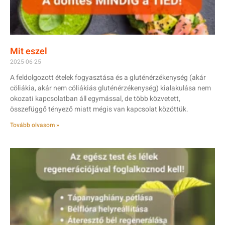
Mit eszel
2025-06-25
A feldolgozott ételek fogyasztása és a gluténérzékenység (akár
cöliákia, akár nem cöliákiás gluténérzékenység) kialakulása nem
okozati kapcsolatban áll egymással, de több közvetett,
összefüggő tényező miatt mégis van kapcsolat közöttük.
Tovább olvasom »