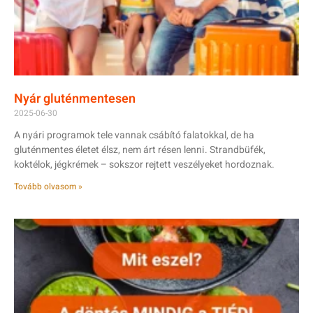
Nyár gluténmentesen
2025-06-30
A nyári programok tele vannak csábító falatokkal, de ha
gluténmentes életet élsz, nem árt résen lenni. Strandbüfék,
koktélok, jégkrémek – sokszor rejtett veszélyeket hordoznak.
Tovább olvasom »