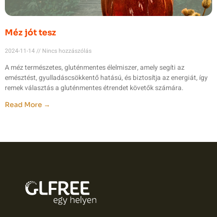
Méz jót tesz
2024-11-14
Nincs hozzászólás
A méz természetes, gluténmentes élelmiszer, amely segíti az
emésztést, gyulladáscsökkentő hatású, és biztosítja az energiát, így
remek választás a gluténmentes étrendet követők számára.
Read More →