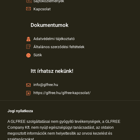
Sajtóközlemények
Kapcsolat
Dokumentumok
Adatvédelmi tájékoztató
Általános szerződési feltételek
Sütik
Itt írhatsz nekünk!
info@glfree.hu
https://glfree.hu/glfree-kapcsolat/
Jogi nyilatkoza
A GLFREE szolgáltatásai nem gyógyító tevékenységek, a GLFREE
Company Kft. nem nyújt egészségügyi tanácsadást, az oldalon
megosztott információk nem helyettesítik az orvosi kezelést és
szaktanácsokat.