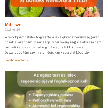
Mit eszel
2025-06-25
A feldolgozott ételek fogyasztása és a gluténérzékenység (akár
cöliákia, akár nem cöliákiás gluténérzékenység) kialakulása nem
okozati kapcsolatban áll egymással, de több közvetett,
összefüggő tényező miatt mégis van kapcsolat közöttük.
Tovább olvasom »