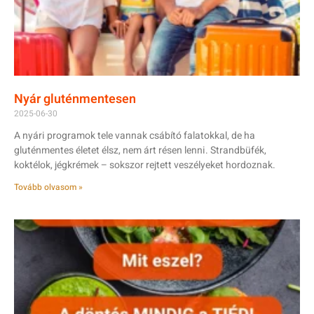
Nyár gluténmentesen
2025-06-30
A nyári programok tele vannak csábító falatokkal, de ha
gluténmentes életet élsz, nem árt résen lenni. Strandbüfék,
koktélok, jégkrémek – sokszor rejtett veszélyeket hordoznak.
Tovább olvasom »