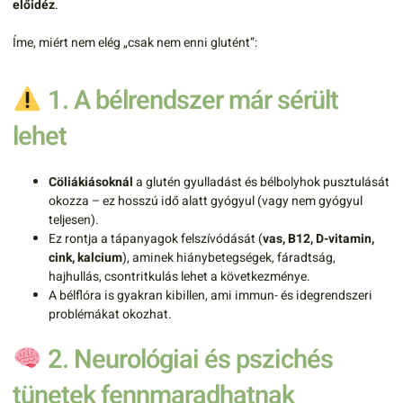
előidéz
.
Íme, miért nem elég „csak nem enni glutént”:
1. A bélrendszer már sérült
lehet
Cöliákiásoknál
a glutén gyulladást és bélbolyhok pusztulását
okozza – ez hosszú idő alatt gyógyul (vagy nem gyógyul
teljesen).
Ez rontja a tápanyagok felszívódását (
vas, B12, D-vitamin,
cink, kalcium
), aminek hiánybetegségek, fáradtság,
hajhullás, csontritkulás lehet a következménye.
A bélflóra is gyakran kibillen, ami immun- és idegrendszeri
problémákat okozhat.
2. Neurológiai és pszichés
tünetek fennmaradhatnak