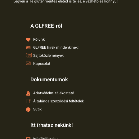
Legyen a Te gluténmentes életed is teljes, élvezhető és könnyű!
A GLFREE-ről
Rólunk
GLFREE hírek mindenkinek!
Sajtóközlemények
Kapcsolat
Dokumentumok
Adatvédelmi tájékoztató
Általános szerződési feltételek
Sütik
Itt írhatsz nekünk!
info@glfree.hu