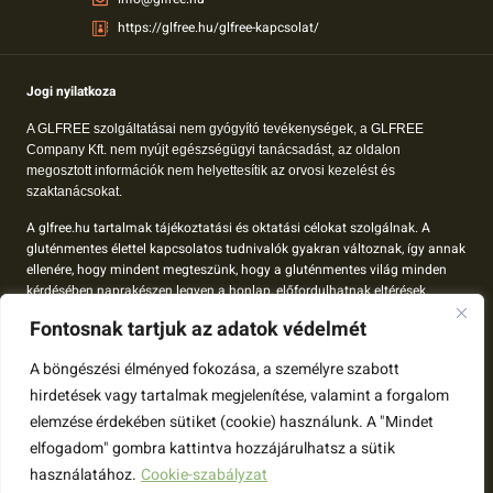
https://glfree.hu/glfree-kapcsolat/
Jogi nyilatkoza
A GLFREE szolgáltatásai nem gyógyító tevékenységek, a GLFREE
Company Kft. nem nyújt egészségügyi tanácsadást, az oldalon
megosztott információk nem helyettesítik az orvosi kezelést és
szaktanácsokat.
A glfree.hu tartalmak tájékoztatási és oktatási célokat szolgálnak. A
gluténmentes élettel kapcsolatos tudnivalók gyakran változnak, így annak
ellenére, hogy mindent megteszünk, hogy a gluténmentes világ minden
kérdésében naprakészen legyen a honlap, előfordulhatnak eltérések.
Fontosnak tartjuk az adatok védelmét
A glfree.hu-n megjelenő tartalom nem orvosok által összeállított tartalom,
így minden esetben érdemes az egészségeddel kapcsolatos terveidet a
A böngészési élményed fokozása, a személyre szabott
kezelőorvosoddal megbeszélni.
hirdetések vagy tartalmak megjelenítése, valamint a forgalom
Amennyiben bármelyik témához további információd van, keress minket:
elemzése érdekében sütiket (cookie) használunk. A "Mindet
https://glfree.hu/glfree-kapcsolat/
elfogadom" gombra kattintva hozzájárulhatsz a sütik
használatához.
Cookie-szabályzat