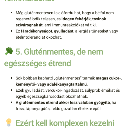
Még gluténmentesen is előfordulhat, hogy a bélfal nem
regenerálódik teljesen, és
idegen fehérjék, toxinok
szivárognak át
, ami immunreakciókat vált ki.
Ez
fáradékonyságot, gyulladást
, allergiás tüneteket vagy
ételintoleranciát okozhat.
5. Gluténmentes, de nem
egészséges étrend
Sok boltban kapható „gluténmentes” termék
magas cukor-,
keményítő- vagy adalékanyagtartalmú
.
Ezek gyulladást, vércukor-ingadozást, súlyproblémákat és
egyéb egészségkárosodást okozhatnak.
A gluténmentes étrend akkor lesz valóban gyógyító
, ha
friss, tápanyagdús, feldolgozatlan ételekre épül.
Ezért kell komplexen kezelni