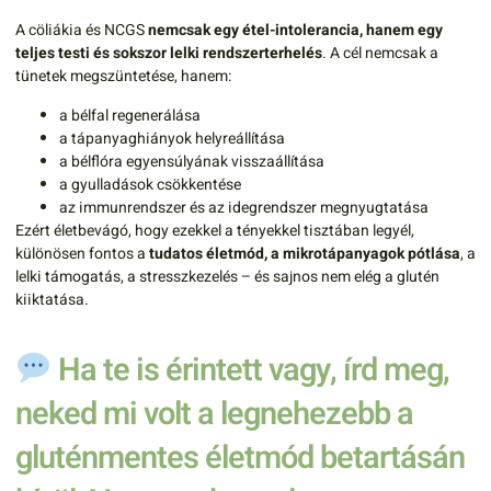
A cöliákia és NCGS
nemcsak egy étel-intolerancia, hanem egy
teljes testi és sokszor lelki rendszerterhelés
. A cél nemcsak a
tünetek megszüntetése, hanem:
a bélfal regenerálása
a tápanyaghiányok helyreállítása
a bélflóra egyensúlyának visszaállítása
a gyulladások csökkentése
az immunrendszer és az idegrendszer megnyugtatása
Ezért életbevágó, hogy ezekkel a tényekkel tisztában legyél,
különösen fontos a
tudatos életmód, a mikrotápanyagok pótlása
, a
lelki támogatás, a stresszkezelés – és sajnos nem elég a glutén
kiiktatása.
Ha te is érintett vagy, írd meg,
neked mi volt a legnehezebb a
gluténmentes életmód betartásán