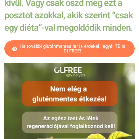
kívül. Vagy csak oszd meg ezt a
posztot azokkal, akik szerint “csak
egy diéta”-val megoldódik minden.
Ha további gluténmentes hír is érdekel, legyél TE is
GLFREE!