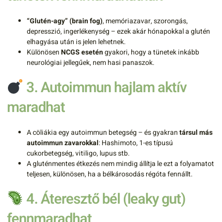
“Glutén-agy” (brain fog)
, memóriazavar, szorongás,
depresszió, ingerlékenység – ezek akár hónapokkal a glutén
elhagyása után is jelen lehetnek.
Különösen
NCGS esetén
gyakori, hogy a tünetek inkább
neurológiai jellegűek, nem hasi panaszok.
3. Autoimmun hajlam aktív
maradhat
A cöliákia egy autoimmun betegség – és gyakran
társul más
autoimmun zavarokkal
: Hashimoto, 1-es típusú
cukorbetegség, vitiligo, lupus stb.
A gluténmentes étkezés nem mindig állítja le ezt a folyamatot
teljesen, különösen, ha a bélkárosodás régóta fennállt.
4. Áteresztő bél (leaky gut)
fennmaradhat