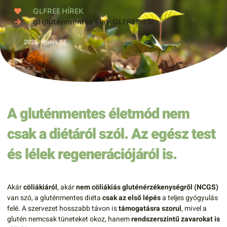
GLFREE HÍREK
gl gluténmentes élet
,
GLFREE-ről
2025. június 17.
A gluténmentes életmód nem
csak a diétáról szól. Az egész test
és lélek regenerációjáról is.
Akár
cöliákiáról
, akár
nem cöliákiás gluténérzékenységről (NCGS)
van szó, a gluténmentes diéta
csak az első lépés
a teljes gyógyulás
felé. A szervezet hosszabb távon is
támogatásra szorul
, mivel a
glutén nemcsak tüneteket okoz, hanem
rendszerszintű zavarokat is