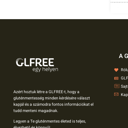
A G
Ról
GLF
Saj
Azért hoztuk létre a GLFREE-t, hogy a
Kap
gluténmentesség minden kérdésére választ
kapjál és a számodra fontos információkat el
tudd menteni magadnak.
Legyen a Te gluténmentes életed is teljes,
élvezhető és könnyű!