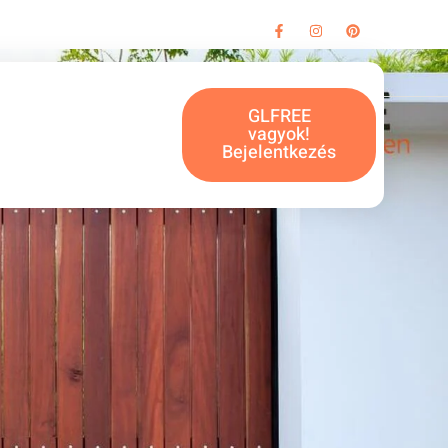
GLFREE
vagyok!
Bejelentkezés