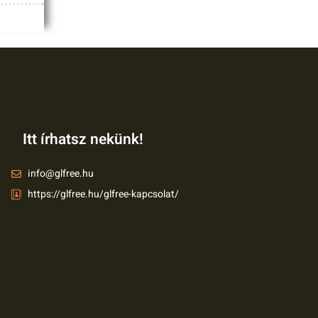
Itt írhatsz nekünk!
info@glfree.hu
https://glfree.hu/glfree-kapcsolat/