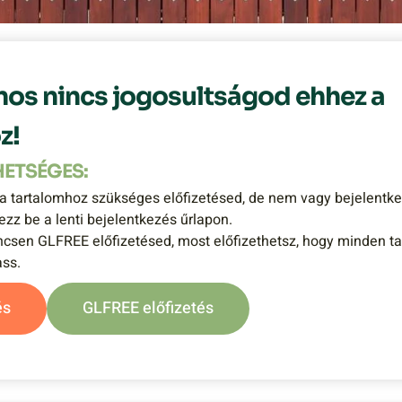
nos nincs jogosultságod ehhez a
z!
HETSÉGES:
a tartalomhoz szükséges előfizetésed, de nem vagy bejelentk
ezz be a lenti bejelentkezés űrlapon.
csen GLFREE előfizetésed, most előfizethetsz, hogy minden t
ss.
és
GLFREE előfizetés