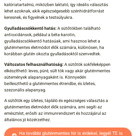
kalóriatartalmú, miközben laktató, így ideális választás
lehet azoknak, akik egészségesebb szénhidrátforrást
keresnek, és figyelnek a testsúlyukra.
Gyulladáscsökkentő hatás:
A sütőtökben található
antioxidánsok, például a béta-karotin,
gyulladáscsökkentő hatásúak, ami hasznos lehet a
gluténmentes életmódot élők számára, különösen, ha
korábban glutén okozta gyulladásoktól szenvedtek.
Változatos felhasználhatóság:
A sütőtök sokféleképpen
elkészíthető: leves, püré, sült tök vagy akár gluténmentes
sütemények alapanyagaként is. Könnyedén
beilleszthető a gluténmentes étrendbe, és ízletes,
szezonális alapanyag.
A sütőtök egy ízletes, tápláló és egészséges választás a
gluténmentes életmódot élők számára, ami segíti az
emésztést, erősíti az immunrendszert és hozzájárul az
általános jó közérzethez.
Ha további gluténmentes hír is érdekel, legyél TE is