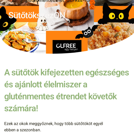
gl gluténmentes élet
,
GLFREE-ről
SütőtökszezON
2024. október 29.
A sütőtök kifejezetten egészséges
és ajánlott élelmiszer a
gluténmentes étrendet követők
számára!
Ezek az okok meggyőznek, hogy több sütőtököt egyél
ebben a szezonban.