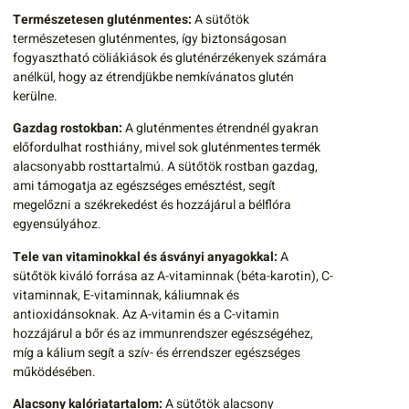
Természetesen gluténmentes:
A sütőtök
természetesen gluténmentes, így biztonságosan
fogyasztható cöliákiások és gluténérzékenyek számára
anélkül, hogy az étrendjükbe nemkívánatos glutén
kerülne.
Gazdag rostokban:
A gluténmentes étrendnél gyakran
előfordulhat rosthiány, mivel sok gluténmentes termék
alacsonyabb rosttartalmú. A sütőtök rostban gazdag,
ami támogatja az egészséges emésztést, segít
megelőzni a székrekedést és hozzájárul a bélflóra
egyensúlyához.
Tele van vitaminokkal és ásványi anyagokkal:
A
sütőtök kiváló forrása az A-vitaminnak (béta-karotin), C-
vitaminnak, E-vitaminnak, káliumnak és
antioxidánsoknak. Az A-vitamin és a C-vitamin
hozzájárul a bőr és az immunrendszer egészségéhez,
míg a kálium segít a szív- és érrendszer egészséges
működésében.
Alacsony kalóriatartalom:
A sütőtök alacsony