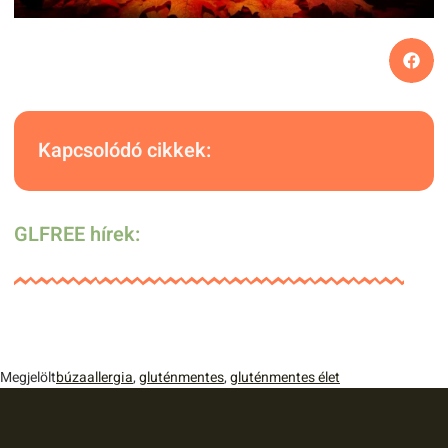
Kapcsolódó cikkek:
GLFREE hírek:
Megjelölt
búzaallergia
,
gluténmentes
,
gluténmentes élet