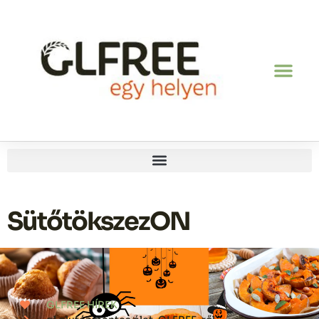
SütőtökszezON
GLFREE HÍREK