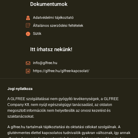
Dokumentumok
Adatvédelmi tájékoztató
Általános szerződési feltételek
Sütik
Itt írhatsz nekünk!
info@glfree.hu
https://glfree.hu/glfree-kapcsolat/
Jogi nyilatkoza
A GLFREE szolgáltatásai nem gyógyító tevékenységek, a GLFREE
Company Kft. nem nyújt egészségügyi tanácsadást, az oldalon
megosztott információk nem helyettesítik az orvosi kezelést és
szaktanácsokat.
A glfree.hu tartalmak tájékoztatási és oktatási célokat szolgálnak. A
gluténmentes élettel kapcsolatos tudnivalók gyakran változnak, így annak