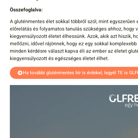
Összefoglalva:
A gluténmentes élet sokkal többről szól, mint egyszerűen 
előrelátás és folyamatos tanulás szükséges ahhoz, hogy
kiegyensúlyozott életet élhessünk. Azok, akik azt hiszik, h
mellőzni, idővel rájönnek, hogy ez egy sokkal komplexebb 
minden kérdésre választ kapva éli az ember az életet glu
kiegyensúlyozott és egészséges életet élhet.
Ha további gluténmentes hír is érdekel, legyél TE is GL