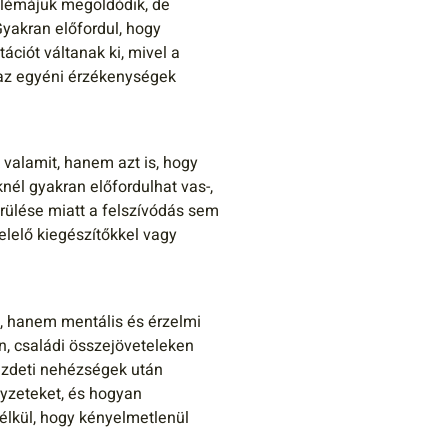
blémájuk megoldódik, de
yakran előfordul, hogy
ációt váltanak ki, mivel a
s az egyéni érzékenységek
 valamit, hanem azt is, hogy
nél gyakran előfordulhat vas-,
sérülése miatt a felszívódás sem
elelő kiegészítőkkel vagy
, hanem mentális és érzelmi
n, családi összejöveteleken
ezdeti nehézségek után
yzeteket, és hogyan
lkül, hogy kényelmetlenül