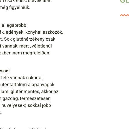
GL
an csak hosszú évek alatt
még figyelniük.
n a legapróbb
k, edények, konyhai eszközök,
het. Sok gluténérzékeny csak
 vannak, mert „véletlenül
rmekben nem megfelelően
essel
tele vannak cukorral,
luténtartalmú alapanyagok
alami gluténmentes, akkor az
n gazdag, természetesen
, hüvelyesek) sokkal jobb
.