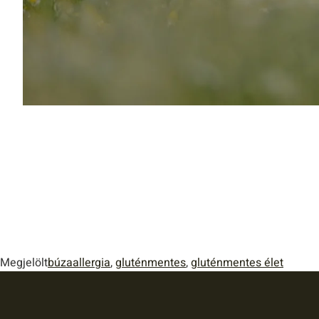
Megjelölt
búzaallergia
,
gluténmentes
,
gluténmentes élet