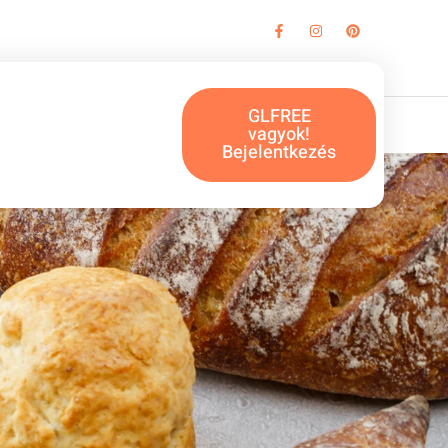
n szó
GLFREE
vagyok!
Bejelentkezés