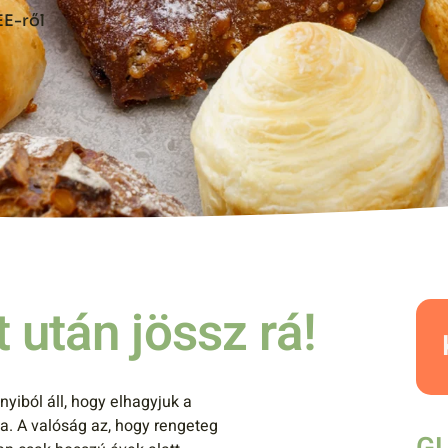
E-ről
 után jössz rá!
yiból áll, hogy elhagyjuk a
a. A valóság az, hogy rengeteg