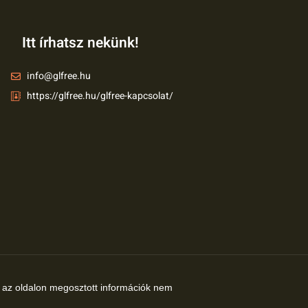
Itt írhatsz nekünk!
info@glfree.hu
https://glfree.hu/glfree-kapcsolat/
az oldalon megosztott információk nem