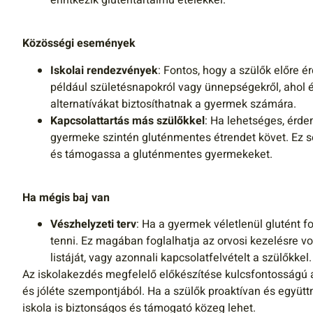
Közösségi események
Iskolai rendezvények
: Fontos, hogy a szülők előre é
például születésnapokról vagy ünnepségekről, ahol é
alternatívákat biztosíthatnak a gyermek számára.
Kapcsolattartás más szülőkkel
: Ha lehetséges, érde
gyermeke szintén gluténmentes étrendet követ. Ez 
és támogassa a gluténmentes gyermekeket.
Ha mégis baj van
Vészhelyzeti terv
: Ha a gyermek véletlenül glutént fo
tenni. Ez magában foglalhatja az orvosi kezelésre v
listáját, vagy azonnali kapcsolatfelvételt a szülőkkel.
Az iskolakezdés megfelelő előkészítése kulcsfontosságú 
és jóléte szempontjából. Ha a szülők proaktívan és együt
iskola is biztonságos és támogató közeg lehet.