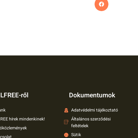
LFREE-ről
Dokumentumok
unk
Adatvédelmi tájékoztató
REE hírek mindenkinek!
Általános szerződési
feltételek
tóközlemények
Sütik
csolat