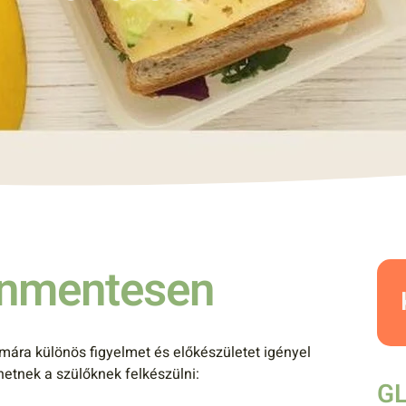
énmentesen
mára különös figyelmet és előkészületet igényel
hetnek a szülőknek felkészülni:
GL