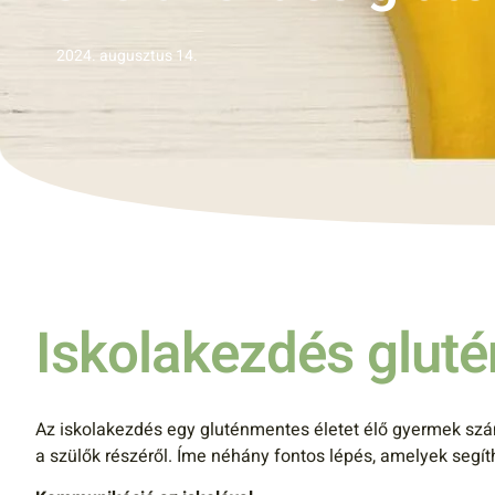
2024. augusztus 14.
Iskolakezdés glut
Az iskolakezdés egy gluténmentes életet élő gyermek szá
a szülők részéről. Íme néhány fontos lépés, amelyek segít