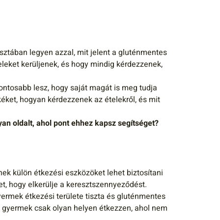
isztában legyen azzal, mit jelent a gluténmentes
teleket kerüljenek, és hogy mindig kérdezzenek,
ontosabb lesz, hogy saját magát is meg tudja
éket, hogyan kérdezzenek az ételekről, és mit
an oldalt, ahol pont ehhez kapsz segítséget?
ek külön étkezési eszközöket lehet biztosítani
et, hogy elkerülje a keresztszennyeződést.
 gyermek étkezési területe tiszta és gluténmentes
 a gyermek csak olyan helyen étkezzen, ahol nem