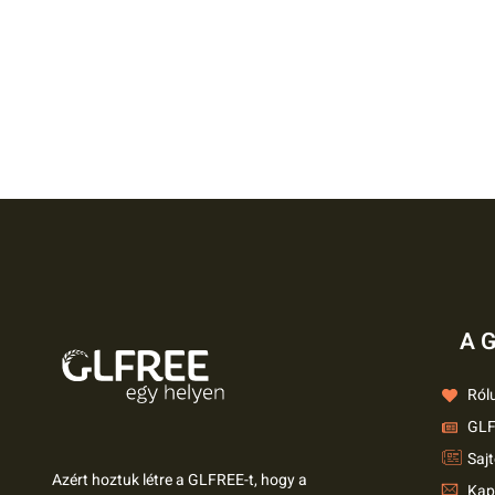
A G
Ról
GLF
Saj
Azért hoztuk létre a GLFREE-t, hogy a
Kap