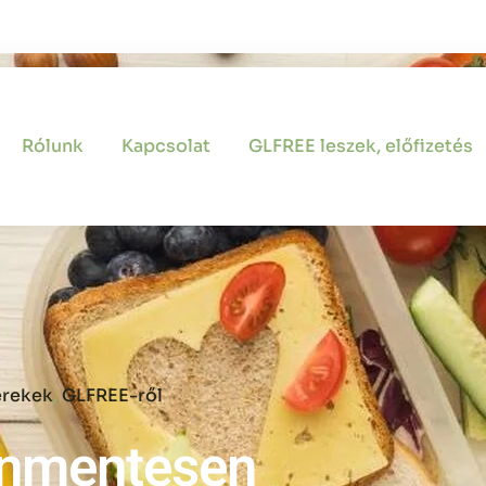
Rólunk
Kapcsolat
GLFREE leszek, előfizetés
erekek
,
GLFREE-ről
énmentesen