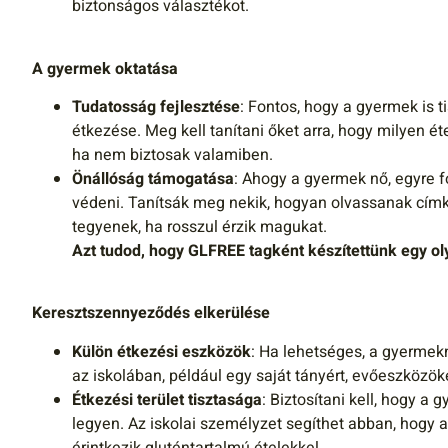
biztonságos választékot.
A gyermek oktatása
Tudatosság fejlesztése
: Fontos, hogy a gyermek is t
étkezése. Meg kell tanítani őket arra, hogy milyen é
ha nem biztosak valamiben.
Önállóság támogatása
: Ahogy a gyermek nő, egyre f
védeni. Tanítsák meg nekik, hogyan olvassanak címk
tegyenek, ha rosszul érzik magukat.
Azt tudod, hogy GLFREE tagként készítettünk egy oly
Keresztszennyeződés elkerülése
Külön étkezési eszközök
: Ha lehetséges, a gyermekn
az iskolában, például egy saját tányért, evőeszközök
Étkezési terület tisztasága
: Biztosítani kell, hogy a
legyen. Az iskolai személyzet segíthet abban, hogy
érintkezik gluténtartalmú ételekkel.