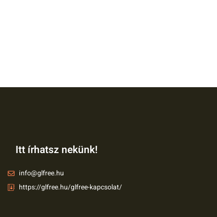
Itt írhatsz nekünk!
info@glfree.hu
https://glfree.hu/glfree-kapcsolat/