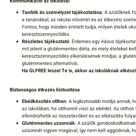
Kommunikáció az iskolával
Tanítók és személyzet tájékoztatása
: A szülőknek f
a tanárokkal, az iskolai nővérrel és az étkezési sze
Fontos, hogy minden érintett tudja, milyen ételek ok
keresztszennyeződés.
Részletes tájékoztató
: Érdemes egy írásos tájékoztat
mit jelent a gluténmentes diéta, és mely ételeket kel
keresztszennyeződés elkerülésének módjai, a glutén
gluténmentes alternatívái.
Ha GLFREE leszel Te is, akkor az iskoláknak elkészíte
Biztonságos étkezés biztosítása
Ebédkészítés otthon
: A legbiztosabb módja annak, 
az iskolában, ha otthonról viszi az ebédet. Az otthon
ellenőrizhetik az összetevőket és az elkészítés foly
Gluténmentes uzsonnák
: A szülők gondoskodhatnak
uzsonnát vigyen magával, így nem kell aggódniuk, hog