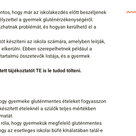
ontos, hogy már az iskolakezdés előtt beszéljenek
mélyzettel a gyermek gluténérzékenységéről.
ozhatnak problémát, és hogyan kerülhető el a
ót készíteni az iskola számára, amelyben leírják,
l elkerülni. Ebben szerepelhetnek például a
tartalmú összetevők listája, és a gyermek
tt tájékoztatót TE is le tudod tölteni.
hogy gyermeke gluténmentes ételeket fogyasszon
 készített ételeknél a szülők teljes mértékben
amatát.
 róla, hogy gyermekük megfelelő gluténmentes
y az esetleges iskolai büfé kínálatában talál-e