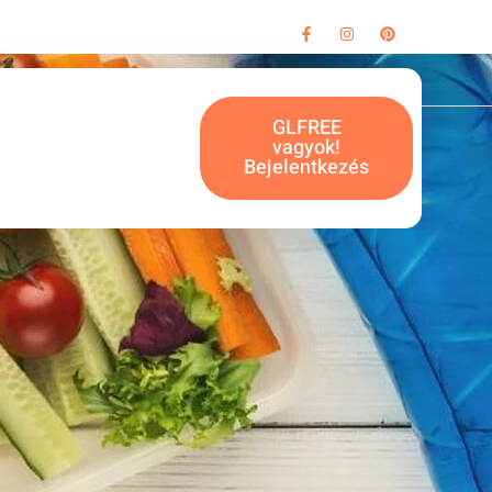
GLFREE
vagyok!
Bejelentkezés