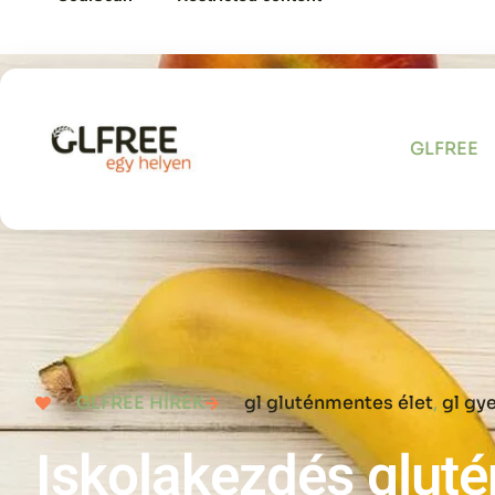
GLFREE
GLFREE HÍREK
gl gluténmentes élet
,
gl gy
Iskolakezdés glut