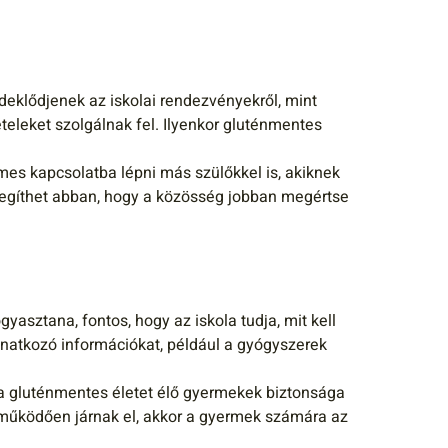
rdeklődjenek az iskolai rendezvényekről, mint
teleket szolgálnak fel. Ilyenkor gluténmentes
mes kapcsolatba lépni más szülőkkel is, akiknek
segíthet abban, hogy a közösség jobban megértse
gyasztana, fontos, hogy az iskola tudja, mit kell
onatkozó információkat, például a gyógyszerek
a gluténmentes életet élő gyermekek biztonsága
tműködően járnak el, akkor a gyermek számára az