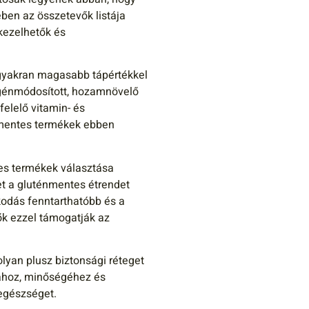
en az összetevők listája
kezelhetők és
yakran magasabb tápértékkel
 génmódosított, hozamnövelő
elelő vitamin- és
-mentes termékek ebben
s termékek választása
t a gluténmentes étrendet
odás fenntarthatóbb és a
ők ezzel támogatják az
lyan plusz biztonsági réteget
gához, minőségéhez és
egészséget.