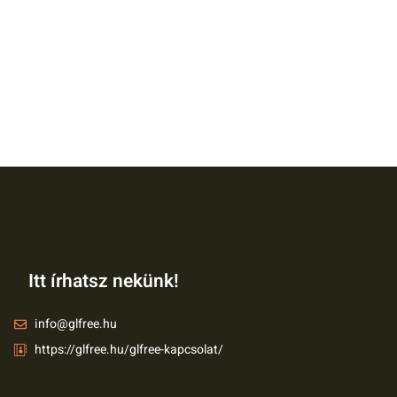
Itt írhatsz nekünk!
info@glfree.hu
https://glfree.hu/glfree-kapcsolat/