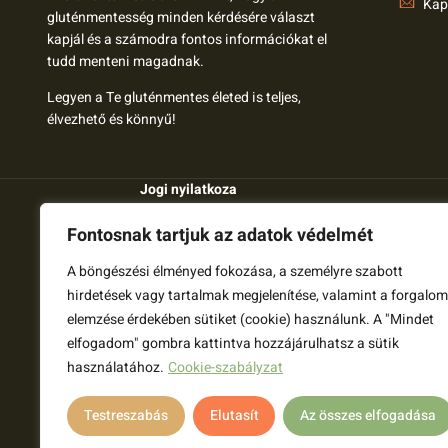
Kap
gluténmentesség minden kérdésére választ
kapjál és a számodra fontos információkat el
tudd menteni magadnak.
Legyen a Te gluténmentes életed is teljes,
élvezhető és könnyű!
Jogi nyilatkoza
A GLFREE szolgáltatásai nem gyógyító tevéken
Fontosnak tartjuk az adatok védelmét
helyettesítik az orvosi kezelést és szaktanácsoka
A böngészési élményed fokozása, a személyre szabott
A glfree.hu tartalmak tájékoztatási és oktatási c
hirdetések vagy tartalmak megjelenítése, valamint a forgalom
megteszünk, hogy a gluténmentes világ minden ké
elemzése érdekében sütiket (cookie) használunk. A "Mindet
elfogadom" gombra kattintva hozzájárulhatsz a sütik
A glfree.hu-n megjelenő tartalom nem orvosok ált
megbeszélni.
használatához.
Cookie-szabályzat
Amennyiben bármelyik témához további informáci
Testreszabás
Elutasít
Az összes elfogadása