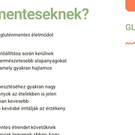
nmenteseknek?
GL
 gluténmentes életmódot
őállítása során kerülnek
k természetesebb alapanyagokat
, amely gyakran hajlamos
esztéséhez gyakran nagy
yok az ételekben is jelen
ában kevesebb
 kevésbé irritálják az érzékeny
ntes étrendet követőknek
ztosak legyenek abban, hogy