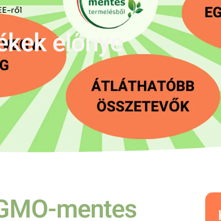
E-ről
kek előnye
a GMO-mentes