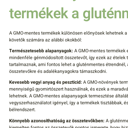
termékek a gluté
A GMO-mentes termékek különösen előnyösek lehetnek a
követők számára az alábbi okokból:
Természetesebb alapanyagok:
A GMO-mentes termékek el
mindenféle génmódosított összetevőt, így ezek az étele
tartalmaznak, ami fontos lehet a gluténmentes étrendnél
összetevőkre és adalékanyagokra támaszkodni.
Kevesebb vegyi anyag és peszticid:
A GMO-növények term
mennyiségű gyomirtószert használnak, és ezek a maradván
lehetnek. A GMO-mentes alapanyagok termesztése által
vegyszerhasználatot igényel, így a termékek tisztábbak, és
bélrendszert.
Könnyebb azonosíthatóság az összetevőkben:
A gluténme
kiemelten fontos az összetevők pontos ismerete, hogy bi