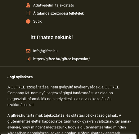
Adatvédelmi tájékoztató
Általános szerződési feltételek
Sütik
Itt írhatsz nekünk!
info@glfree.hu
https://glfree.hu/glfree-kapcsolat/
Jogi nyilatkoza
A GLFREE szolgáltatásai nem gyógyító tevékenységek, a GLFREE
Company Kft. nem nyújt egészségügyi tanácsadást, az oldalon
megosztott információk nem helyettesítik az orvosi kezelést és
szaktanácsokat.
A glfree.hu tartalmak tájékoztatási és oktatási célokat szolgálnak. A
gluténmentes élettel kapcsolatos tudnivalók gyakran változnak, így annak
ellenére, hogy mindent megteszünk, hogy a gluténmentes világ minden
kérdésében naprakészen legyen a honlap, előfordulhatnak eltérések.