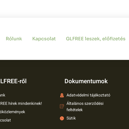
a Home
Rólunk
Kapcsolat
GLFREE leszek, előfizetés
LFREE-ről
Dokumentumok
unk
Adatvédelmi tájékoztató
REE hírek mindenkinek!
Általános szerződési
feltételek
tóközlemények
Sütik
csolat