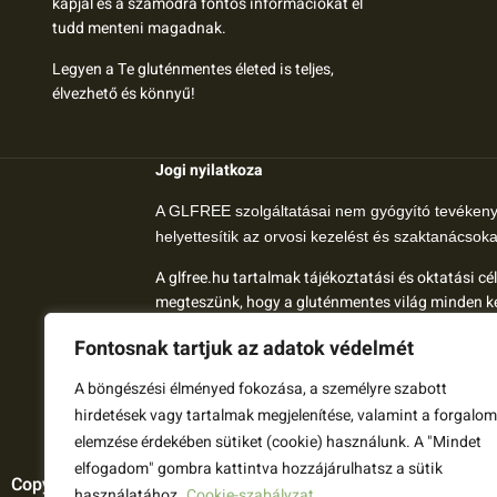
kapjál és a számodra fontos információkat el
tudd menteni magadnak.
Legyen a Te gluténmentes életed is teljes,
élvezhető és könnyű!
Jogi nyilatkoza
A GLFREE szolgáltatásai nem gyógyító tevéken
helyettesítik az orvosi kezelést és szaktanácsoka
A glfree.hu tartalmak tájékoztatási és oktatási c
megteszünk, hogy a gluténmentes világ minden ké
A glfree.hu-n megjelenő tartalom nem orvosok ált
Fontosnak tartjuk az adatok védelmét
megbeszélni.
A böngészési élményed fokozása, a személyre szabott
Amennyiben bármelyik témához további informáci
hirdetések vagy tartalmak megjelenítése, valamint a forgalom
elemzése érdekében sütiket (cookie) használunk. A "Mindet
elfogadom" gombra kattintva hozzájárulhatsz a sütik
Copyright ©2026 GLFREE COMPANY KFT.
használatához.
Cookie-szabályzat