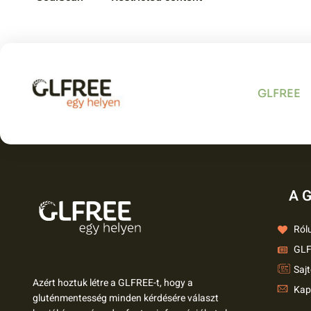
Veganeet
GLFREE
A G
Ról
GLF
Saj
Azért hoztuk létre a GLFREE-t, hogy a
Kap
gluténmentesség minden kérdésére választ