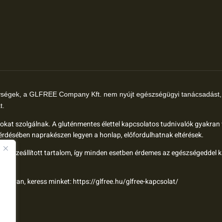
ységek, a GLFREE Company Kft. nem nyújt egészségügyi tanácsadást, 
t.
élokat szolgálnak. A gluténmentes élettel kapcsolatos tudnivalók gyakran
rdésében naprakészen legyen a honlap, előfordulhatnak eltérések.
al összeállított tartalom, így minden esetben érdemes az egészségeddel 
ód van, keress minket:
https://glfree.hu/glfree-kapcsolat/