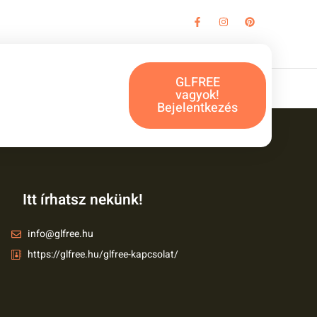
GLFREE
vagyok!
Bejelentkezés
Itt írhatsz nekünk!
info@glfree.hu
https://glfree.hu/glfree-kapcsolat/