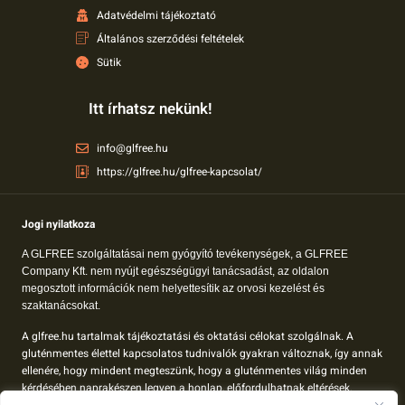
Adatvédelmi tájékoztató
Általános szerződési feltételek
Sütik
Itt írhatsz nekünk!
info@glfree.hu
https://glfree.hu/glfree-kapcsolat/
Jogi nyilatkoza
A GLFREE szolgáltatásai nem gyógyító tevékenységek, a GLFREE
Company Kft. nem nyújt egészségügyi tanácsadást, az oldalon
megosztott információk nem helyettesítik az orvosi kezelést és
szaktanácsokat.
A glfree.hu tartalmak tájékoztatási és oktatási célokat szolgálnak. A
gluténmentes élettel kapcsolatos tudnivalók gyakran változnak, így annak
ellenére, hogy mindent megteszünk, hogy a gluténmentes világ minden
kérdésében naprakészen legyen a honlap, előfordulhatnak eltérések.