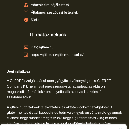
Adatvédelmi tájékoztató
Általános szerződési feltételek
Sütik
Itt írhatsz nekünk!
info@glfree.hu
https://glfree.hu/glfree-kapcsolat/
Jogi nyilatkoza
A GLFREE szolgáltatásai nem gyógyító tevékenységek, a GLFREE
Company Kft. nem nyújt egészségügyi tanácsadást, az oldalon
megosztott információk nem helyettesítik az orvosi kezelést és
szaktanácsokat.
A glfree.hu tartalmak tájékoztatási és oktatási célokat szolgálnak. A
gluténmentes élettel kapcsolatos tudnivalók gyakran változnak, így annak
ellenére, hogy mindent megteszünk, hogy a gluténmentes világ minden
kérdésében naprakészen legyen a honlap, előfordulhatnak eltérések.