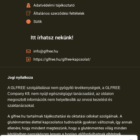
Adatvédelmi tájékoztató
Általános szerződési feltételek
Sütik
Itt írhatsz nekünk!
info@glfree.hu
https://glfree.hu/glfree-kapcsolat/
Jogi nyilatkoza
A GLFREE szolgáltatásai nem gyógyító tevékenységek, a GLFREE
Company Kft. nem nyújt egészségügyi tanácsadást, az oldalon
megosztott információk nem helyettesítik az orvosi kezelést és
szaktanácsokat.
A glfree.hu tartalmak tájékoztatási és oktatási célokat szolgálnak. A
gluténmentes élettel kapcsolatos tudnivalók gyakran változnak, így annak
ellenére, hogy mindent megteszünk, hogy a gluténmentes világ minden
kérdésében naprakészen legyen a honlap, előfordulhatnak eltérések.