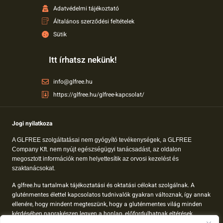
Adatvédelmi tájékoztató
Általános szerződési feltételek
Sütik
Itt írhatsz nekünk!
info@glfree.hu
https://glfree.hu/glfree-kapcsolat/
Jogi nyilatkoza
A GLFREE szolgáltatásai nem gyógyító tevékenységek, a GLFREE
Company Kft. nem nyújt egészségügyi tanácsadást, az oldalon
megosztott információk nem helyettesítik az orvosi kezelést és
szaktanácsokat.
A glfree.hu tartalmak tájékoztatási és oktatási célokat szolgálnak. A
gluténmentes élettel kapcsolatos tudnivalók gyakran változnak, így annak
ellenére, hogy mindent megteszünk, hogy a gluténmentes világ minden
kérdésében naprakészen legyen a honlap, előfordulhatnak eltérések.