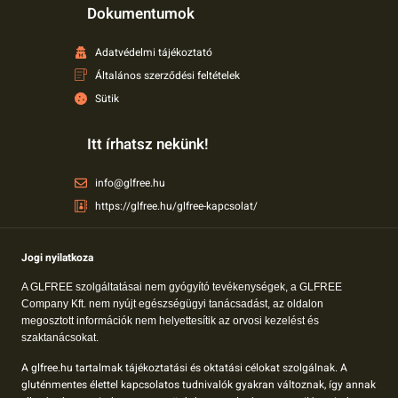
Dokumentumok
Adatvédelmi tájékoztató
Általános szerződési feltételek
Sütik
Itt írhatsz nekünk!
info@glfree.hu
https://glfree.hu/glfree-kapcsolat/
Jogi nyilatkoza
A GLFREE szolgáltatásai nem gyógyító tevékenységek, a GLFREE
Company Kft. nem nyújt egészségügyi tanácsadást, az oldalon
megosztott információk nem helyettesítik az orvosi kezelést és
szaktanácsokat.
A glfree.hu tartalmak tájékoztatási és oktatási célokat szolgálnak. A
gluténmentes élettel kapcsolatos tudnivalók gyakran változnak, így annak