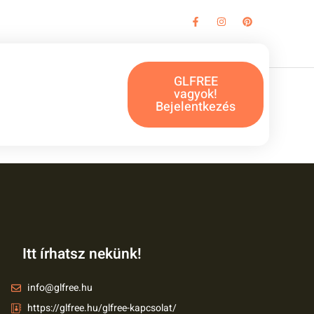
 Mexikói
GLFREE
vagyok!
Bejelentkezés
Itt írhatsz nekünk!
info@glfree.hu
https://glfree.hu/glfree-kapcsolat/