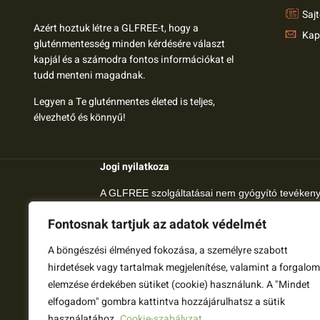
Saj
Azért hoztuk létre a GLFREE-t, hogy a
Kap
gluténmentesség minden kérdésére választ
kapjál és a számodra fontos információkat el
tudd menteni magadnak.
Legyen a Te gluténmentes életed is teljes,
élvezhető és könnyű!
Jogi nyilatkoza
A GLFREE szolgáltatásai nem gyógyító tevéken
helyettesítik az orvosi kezelést és szaktanácsoka
Fontosnak tartjuk az adatok védelmét
A glfree.hu tartalmak tájékoztatási és oktatási c
A böngészési élményed fokozása, a személyre szabott
megteszünk, hogy a gluténmentes világ minden ké
hirdetések vagy tartalmak megjelenítése, valamint a forgalom
A glfree.hu-n megjelenő tartalom nem orvosok ált
elemzése érdekében sütiket (cookie) használunk. A "Mindet
megbeszélni.
elfogadom" gombra kattintva hozzájárulhatsz a sütik
használatához.
Cookie-szabályzat
Amennyiben bármelyik témához további informáci