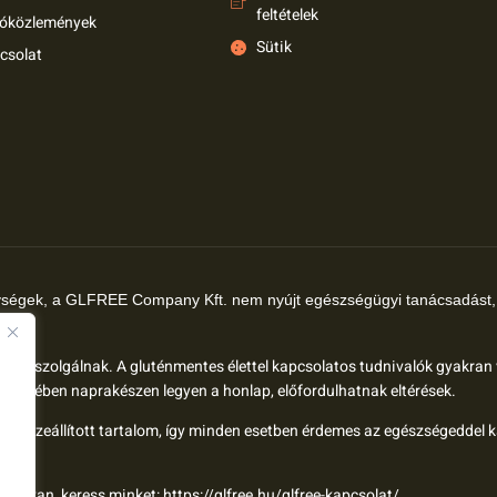
feltételek
tóközlemények
Sütik
csolat
ységek, a GLFREE Company Kft. nem nyújt egészségügyi tanácsadást, 
t.
élokat szolgálnak. A gluténmentes élettel kapcsolatos tudnivalók gyakran
rdésében naprakészen legyen a honlap, előfordulhatnak eltérések.
al összeállított tartalom, így minden esetben érdemes az egészségeddel 
ód van, keress minket:
https://glfree.hu/glfree-kapcsolat/