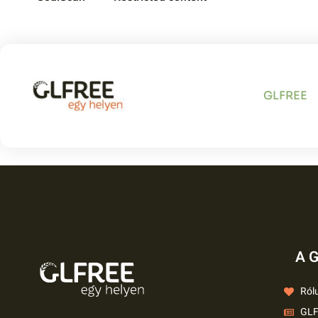
Gringos A
GLFREE
étterem
A G
Ról
GLF