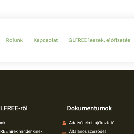
migos Alkotás
Rólunk
Kapcsolat
GLFREE leszek, előfizetés
LFREE-ről
Dokumentumok
unk
Adatvédelmi tájékoztató
REE hírek mindenkinek!
Általános szerződési