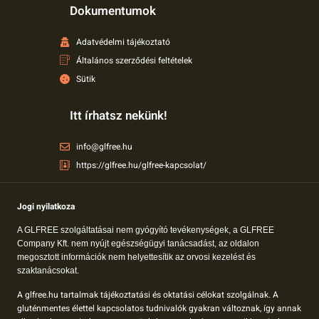
Dokumentumok
Adatvédelmi tájékoztató
Általános szerződési feltételek
Sütik
Itt írhatsz nekünk!
info@glfree.hu
https://glfree.hu/glfree-kapcsolat/
Jogi nyilatkoza
A GLFREE szolgáltatásai nem gyógyító tevékenységek, a GLFREE
Company Kft. nem nyújt egészségügyi tanácsadást, az oldalon
megosztott információk nem helyettesítik az orvosi kezelést és
szaktanácsokat.
A glfree.hu tartalmak tájékoztatási és oktatási célokat szolgálnak. A
gluténmentes élettel kapcsolatos tudnivalók gyakran változnak, így annak