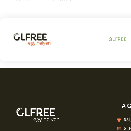
FinomsáG
GLFREE
Sütöde
A G
Ról
GLF