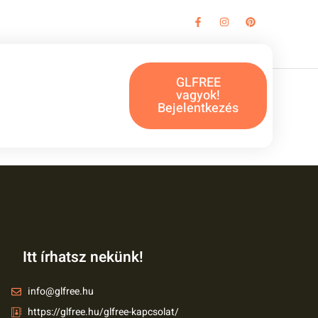
ntes
GLFREE
vagyok!
Bejelentkezés
Itt írhatsz nekünk!
info@glfree.hu
https://glfree.hu/glfree-kapcsolat/