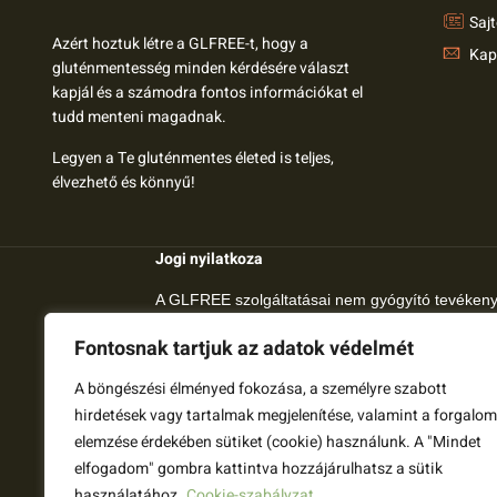
Saj
Azért hoztuk létre a GLFREE-t, hogy a
Kap
gluténmentesség minden kérdésére választ
kapjál és a számodra fontos információkat el
tudd menteni magadnak.
Legyen a Te gluténmentes életed is teljes,
élvezhető és könnyű!
Jogi nyilatkoza
A GLFREE szolgáltatásai nem gyógyító tevéken
helyettesítik az orvosi kezelést és szaktanácsoka
Fontosnak tartjuk az adatok védelmét
A glfree.hu tartalmak tájékoztatási és oktatási c
A böngészési élményed fokozása, a személyre szabott
megteszünk, hogy a gluténmentes világ minden ké
hirdetések vagy tartalmak megjelenítése, valamint a forgalom
A glfree.hu-n megjelenő tartalom nem orvosok ált
elemzése érdekében sütiket (cookie) használunk. A "Mindet
megbeszélni.
elfogadom" gombra kattintva hozzájárulhatsz a sütik
használatához.
Cookie-szabályzat
Amennyiben bármelyik témához további informáci