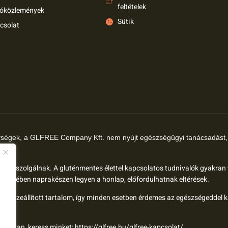
feltételek
tóközlemények
Sütik
csolat
ységek, a GLFREE Company Kft. nem nyújt egészségügyi tanácsadást, 
t.
élokat szolgálnak. A gluténmentes élettel kapcsolatos tudnivalók gyakran
rdésében naprakészen legyen a honlap, előfordulhatnak eltérések.
al összeállított tartalom, így minden esetben érdemes az egészségeddel 
ód van, keress minket:
https://glfree.hu/glfree-kapcsolat/