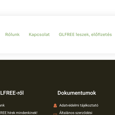
aiM Gluténme
Rólunk
Kapcsolat
GLFREE leszek, előfizetés
LFREE-ről
Dokumentumok
unk
Adatvédelmi tájékoztató
REE hírek mindenkinek!
Általános szerződési