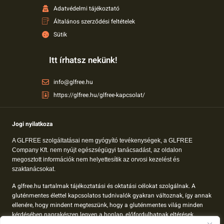
Adatvédelmi tájékoztató
Általános szerződési feltételek
Sütik
Itt írhatsz nekünk!
info@glfree.hu
https://glfree.hu/glfree-kapcsolat/
Jogi nyilatkoza
A GLFREE szolgáltatásai nem gyógyító tevékenységek, a GLFREE
Company Kft. nem nyújt egészségügyi tanácsadást, az oldalon
megosztott információk nem helyettesítik az orvosi kezelést és
szaktanácsokat.
A glfree.hu tartalmak tájékoztatási és oktatási célokat szolgálnak. A
gluténmentes élettel kapcsolatos tudnivalók gyakran változnak, így annak
ellenére, hogy mindent megteszünk, hogy a gluténmentes világ minden
kérdésében naprakészen legyen a honlap, előfordulhatnak eltérések.