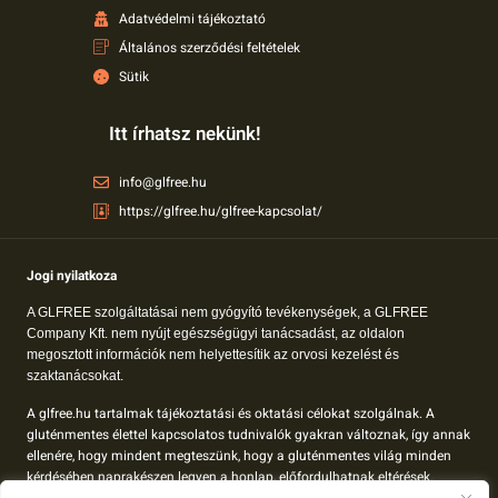
Adatvédelmi tájékoztató
Általános szerződési feltételek
Sütik
Itt írhatsz nekünk!
info@glfree.hu
https://glfree.hu/glfree-kapcsolat/
Jogi nyilatkoza
A GLFREE szolgáltatásai nem gyógyító tevékenységek, a GLFREE
Company Kft. nem nyújt egészségügyi tanácsadást, az oldalon
megosztott információk nem helyettesítik az orvosi kezelést és
szaktanácsokat.
A glfree.hu tartalmak tájékoztatási és oktatási célokat szolgálnak. A
gluténmentes élettel kapcsolatos tudnivalók gyakran változnak, így annak
ellenére, hogy mindent megteszünk, hogy a gluténmentes világ minden
kérdésében naprakészen legyen a honlap, előfordulhatnak eltérések.