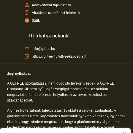
Adatvédelmi tájékoztató
Általános szerződési feltételek
Sütik
Itt írhatsz nekünk!
info@glfree.hu
https://glfree.hu/glfree-kapcsolat/
Jogi nyilatkoza
A GLFREE szolgáltatásai nem gyógyító tevékenységek, a GLFREE
Company Kft. nem nyújt egészségügyi tanácsadást, az oldalon
megosztott információk nem helyettesítik az orvosi kezelést és
szaktanácsokat.
A glfree.hu tartalmak tájékoztatási és oktatási célokat szolgálnak. A
gluténmentes élettel kapcsolatos tudnivalók gyakran változnak, így annak
ellenére, hogy mindent megteszünk, hogy a gluténmentes világ minden
kérdésében naprakészen legyen a honlap, előfordulhatnak eltérések.