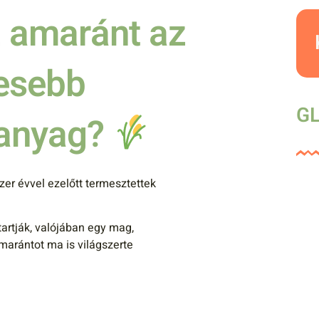
 amaránt az
esebb
GL
panyag?
zer évvel ezelőtt termesztettek
.
artják, valójában egy mag,
marántot ma is világszerte