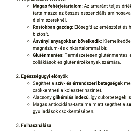
Magas fehérjetartalom
: Az amaránt teljes érté
tartalmazza az összes esszenciális aminosavat
élelmiszereknél.
Rostokban gazdag
: Elősegíti az emésztést és 
biztosít.
Ásványi anyagokban bővelkedik
: Kiemelkedőe
magnézium- és cinktartalommal bír.
Gluténmentes
: Természetesen gluténmentes, ez
cöliákiások és gluténérzékenyek számára.
Egészségügyi előnyök
Segíthet a
szív- és érrendszeri betegségek
meg
csökkentheti a koleszterinszintet.
Alacsony
glikémiás indexű
, így cukorbetegek i
Magas antioxidáns-tartalma miatt segíthet a
se
gyulladások csökkentésében.
Felhasználása