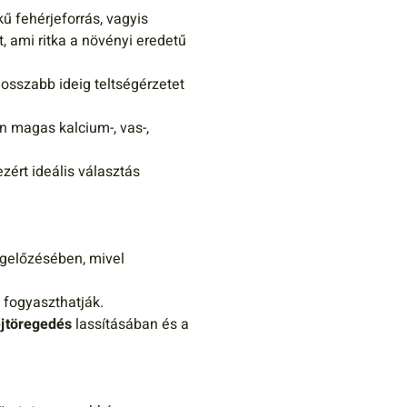
kű fehérjeforrás, vagyis
, ami ritka a növényi eredetű
hosszabb ideig teltségérzetet
n magas kalcium-, vas-,
ért ideális választás
előzésében, mivel
s fogyaszthatják.
jtöregedés
lassításában és a