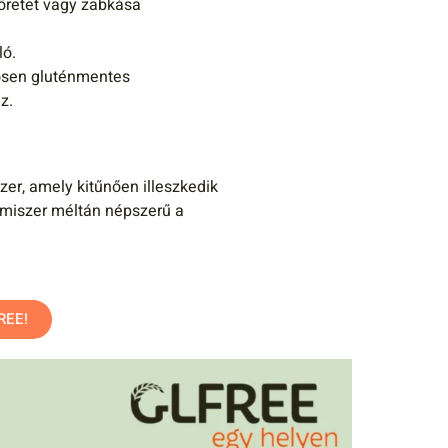
öretet vagy zabkása
ló.
nösen gluténmentes
z.
er, amely kitűnően illeszkedik
lmiszer méltán népszerű a
FREE!