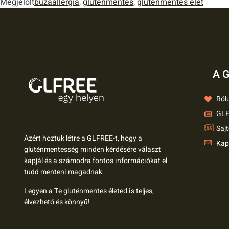
Megjelölt
búzaallergia
,
gluténmentes
,
gluténmentes élet
A G
Ról
GLF
Saj
Azért hoztuk létre a GLFREE-t, hogy a
Kap
gluténmentesség minden kérdésére választ
kapjál és a számodra fontos információkat el
tudd menteni magadnak.
Legyen a Te gluténmentes életed is teljes,
élvezhető és könnyű!