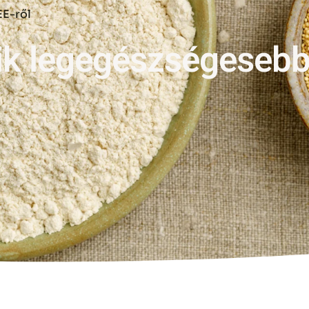
E-ről
ik legegészségeseb