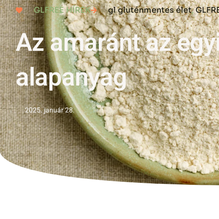
GLFREE HÍREK
gl gluténmentes élet
,
GLFRE
Az amaránt az egy
alapanyag
2025. január 28.