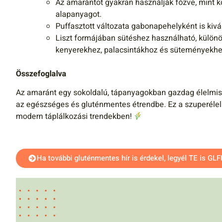
Az amarántot gyakran használják főzve, mint k
alapanyagot.
Puffasztott változata gabonapehelyként is kivá
Liszt formájában sütéshez használható, külö
kenyerekhez, palacsintákhoz és süteményekhe
Összefoglalva
Az amaránt egy sokoldalú, tápanyagokban gazdag élelmisz
az egészséges és gluténmentes étrendbe. Ez a szuperéle
modern táplálkozási trendekben!
Ha további gluténmentes hír is érdekel, legyél TE is GL