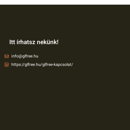
Itt írhatsz nekünk!
info@glfree.hu
https://glfree.hu/glfree-kapcsolat/