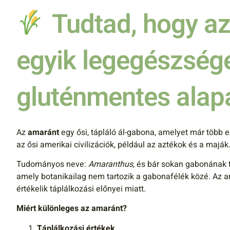
Tudtad, hogy az
egyik legegészség
gluténmentes ala
Az
amaránt
egy ősi, tápláló ál-gabona, amelyet már több e
az ősi amerikai civilizációk, például az aztékok és a maják
Tudományos neve:
Amaranthus
, és bár sokan gabonának t
amely botanikailag nem tartozik a gabonafélék közé. Az a
értékelik táplálkozási előnyei miatt.
Miért különleges az amaránt?
Táplálkozási értékek