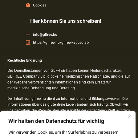
Cookies
Hier können Sie uns schreiben!
info@glfree.hu
https://glfree.hu/glfree-kapcsolat/
Rechtliche Erklärung
Die Dienstleistungen von GLFREE haben keinen Heilungscharakter,
GLFREE Company Ltd. gibt keine medizinischen Ratschläge, und die auf
der Website veröffentlichten Informationen sind kein Ersatz für
medizinische Behandlung und Beratung.
Der Inhalt von glfree.hu dient zu Informations- und Bildungszwecken. Die
Informationen über das glutenfreie Leben ändern sich häufig. Obwohl wir
uns bemühen, die Website über alle Aspekte der glutenfreien Welt auf dem
Laufenden zu halten, kann es zu Unstimmigkeiten kommen.
Wir halten den Datenschutz für wichtig
Der Inhalt von glfree.hu wird nicht von Ärzten verfasst, daher sollten Sie
Wir verwenden Cookies, um Ihr Surferlebnis zu verbessern,
Ihre Gesundheitspläne immer mit Ihrem Arzt besprechen.