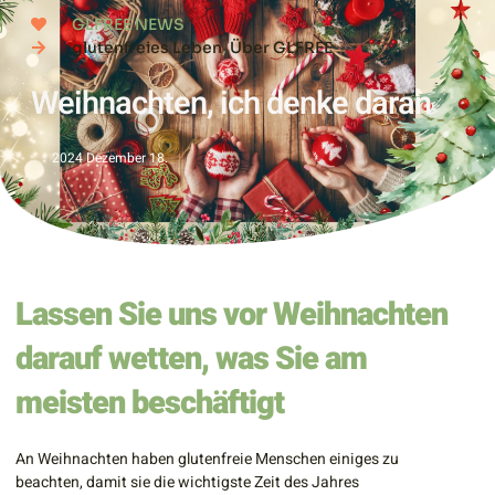
GLFREE NEWS
glutenfreies Leben
,
Über GLFREE
Weihnachten, ich denke daran
2024 Dezember 18.
Lassen Sie uns vor Weihnachten
darauf wetten, was Sie am
meisten beschäftigt
An Weihnachten haben glutenfreie Menschen einiges zu
beachten, damit sie die wichtigste Zeit des Jahres